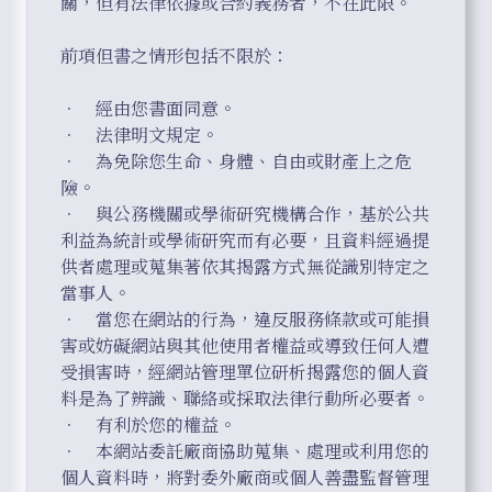
關，但有法律依據或合約義務者，不在此限。

前項但書之情形包括不限於：

．	經由您書面同意。

．	法律明文規定。

．	為免除您生命、身體、自由或財產上之危
險。

．	與公務機關或學術研究機構合作，基於公共
利益為統計或學術研究而有必要，且資料經過提
供者處理或蒐集著依其揭露方式無從識別特定之
當事人。

．	當您在網站的行為，違反服務條款或可能損
害或妨礙網站與其他使用者權益或導致任何人遭
受損害時，經網站管理單位研析揭露您的個人資
料是為了辨識、聯絡或採取法律行動所必要者。

．	有利於您的權益。

．	本網站委託廠商協助蒐集、處理或利用您的
個人資料時，將對委外廠商或個人善盡監督管理